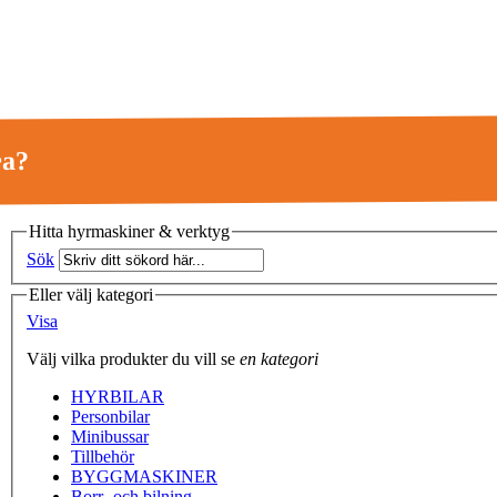
ra?
Hitta hyrmaskiner & verktyg
Sök
Eller välj kategori
Visa
Välj
vilka produkter du vill se
en kategori
HYRBILAR
Personbilar
Minibussar
Tillbehör
BYGGMASKINER
Borr- och bilning