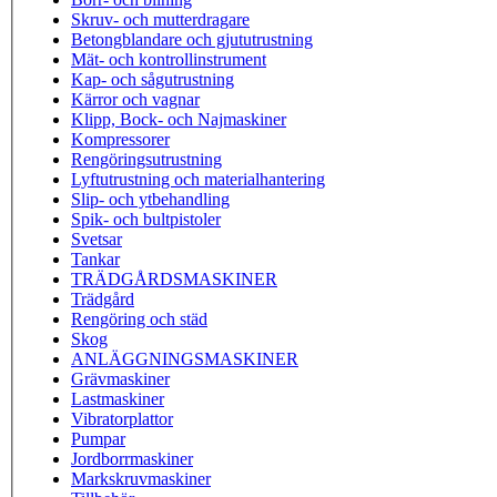
Skruv- och mutterdragare
Betongblandare och gjututrustning
Mät- och kontrollinstrument
Kap- och sågutrustning
Kärror och vagnar
Klipp, Bock- och Najmaskiner
Kompressorer
Rengöringsutrustning
Lyftutrustning och materialhantering
Slip- och ytbehandling
Spik- och bultpistoler
Svetsar
Tankar
TRÄDGÅRDSMASKINER
Trädgård
Rengöring och städ
Skog
ANLÄGGNINGSMASKINER
Grävmaskiner
Lastmaskiner
Vibratorplattor
Pumpar
Jordborrmaskiner
Markskruvmaskiner