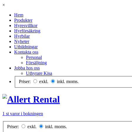
×
Hem
Produkter
Hyresvillkor
Hyrförsäkring
Hyrbilar
Nyheter
Utbildningar
Kontakta oss
Personal
Försäljning
Jobba hos oss
Uthyrare Kisa
Priser:
exkl.
inkl. moms.
1 st varor i bokningen
Priser:
exkl.
inkl. moms.