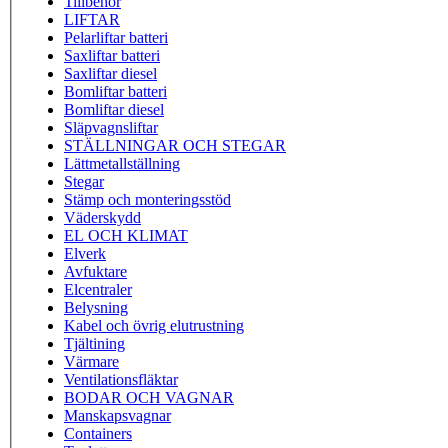
Tillbehör
LIFTAR
Pelarliftar batteri
Saxliftar batteri
Saxliftar diesel
Bomliftar batteri
Bomliftar diesel
Släpvagnsliftar
STÄLLNINGAR OCH STEGAR
Lättmetallställning
Stegar
Stämp och monteringsstöd
Väderskydd
EL OCH KLIMAT
Elverk
Avfuktare
Elcentraler
Belysning
Kabel och övrig elutrustning
Tjältining
Värmare
Ventilationsfläktar
BODAR OCH VAGNAR
Manskapsvagnar
Containers