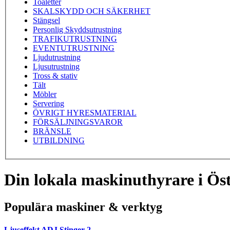
Toaletter
SKALSKYDD OCH SÄKERHET
Stängsel
Personlig Skyddsutrustning
TRAFIKUTRUSTNING
EVENTUTRUSTNING
Ljudutrustning
Ljusutrustning
Tross & stativ
Tält
Möbler
Servering
ÖVRIGT HYRESMATERIAL
FÖRSÄLJNINGSVAROR
BRÄNSLE
UTBILDNING
Din lokala maskinuthyrare i Ös
Populära maskiner & verktyg
Ljuseffekt ADJ Stinger 2