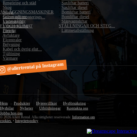
•
Rengöring och städ
•
Saxliftar batteri
•
Skog
•
Saxliftar diesel
ANLÄGGNINGSMASKINER
•
Bomliftar batteri
•
Stegar
•
Grävmaskiner
•
Bomliftar diesel
•
Stämp och monterings...
•
Lastmaskiner
•
Släpvagnsliftar
•
Väderskydd
•
Vibratorplattor
STÄLLNINGAR OCH STEG...
EL OCH KLIMAT
•
Pumpar
•
Lättmetallställning
•
Elverk
•
Avfuktare
•
Elcentraler
•
Belysning
•
Kabel och övrig elut...
•
Tjältining
•
Värmare
@allertrental på Instagram
Hem
Produkter
Hyresvillkor
Hyrförsäkring
Hyrbilar
Nyheter
Utbildningar
Kontakta oss
Jobba hos oss
© 2026 Allert Rental. Alla rättigheter reserverade.
Information om
cookies.
•
Integritetspolicy