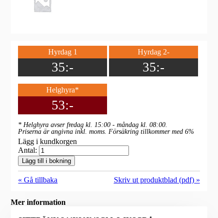
Hyrdag 1
Hyrdag 2-
35:-
35:-
Helghyra*
53:-
* Helghyra avser fredag kl. 15:00 - måndag kl. 08:00.
Priserna är angivna inkl. moms. Försäkring tillkommer med 6%
Lägg i kundkorgen
Antal:
Lägg till i bokning
« Gå tillbaka
Skriv ut produktblad (pdf) »
Mer information