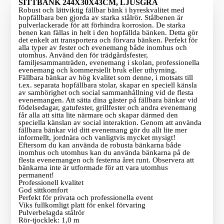
SITTBÄNK 244X30X43CM, LJUSGRÅ
Robust och lättviktig fällbar bänk i hyreskvalitet med
hopfällbara ben gjorda av starka stålrör. Stålbenen är
pulverlackerade för att förhindra korrosion. De starka
benen kan fällas in helt i den hopfällda bänken. Detta gör
det enkelt att transportera och förvara bänken. Perfekt för
alla typer av fester och evenemang både inomhus och
utomhus. Använd den för trädgårdsfester,
familjesammanträden, evenemang i skolan, professionella
evenemang och kommersiellt bruk eller uthyrning.
Fällbara bänkar av hög kvalitet som denne, i motsats till
t.ex. separata hopfällbara stolar, skapar en speciell känsla
av samhörighet och social sammanhållning vid de flesta
evenemangen. Att sätta dina gäster på fällbara bänkar vid
födelsedagar, gatufester, grillfester och andra evenemang
får alla att sitta lite närmare och skapar därmed den
speciella känslan av social interaktion. Genom att använda
fällbara bänkar vid ditt evenemang gör du allt lite mer
informellt, jordnära och vanligtvis mycket mysigt!
Eftersom du kan använda de robusta bänkarna både
inomhus och utomhus kan du använda bänkarna på de
flesta evenemangen och festerna året runt. Observera att
bänkarna inte är utformade för att vara utomhus
permanent!
Professionell kvalitet
God sittkomfort
Perfekt för privata och professionella event
Viks fullkomligt platt för enkel förvaring
Pulverbelagda stålrör
Rör-tjocklek: 1,0 m