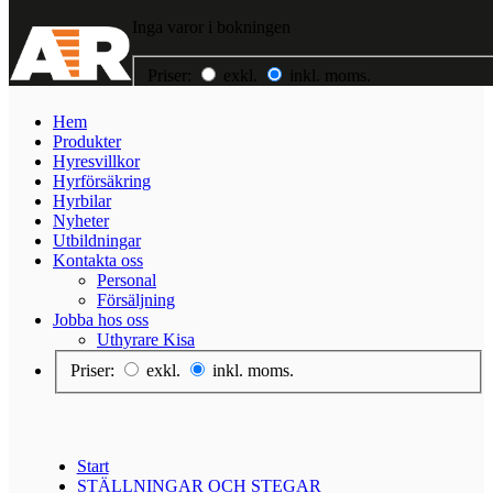
Inga varor i bokningen
Priser:
exkl.
inkl. moms.
Hem
Hem
Produkter
Produkter
Hyresvillkor
Hyresvillkor
Hyrförsäkring
Hyrförsäkring
Hyrbilar
Hyrbilar
Nyheter
Nyheter
Utbildningar
Utbildningar
Kontakta oss
Kontakta oss
Personal
Jobba hos oss
Försäljning
Jobba hos oss
Uthyrare Kisa
Priser:
exkl.
inkl. moms.
Start
STÄLLNINGAR OCH STEGAR