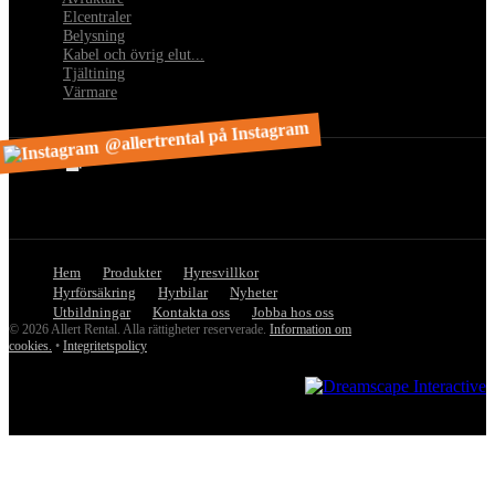
•
Elcentraler
•
Belysning
•
Kabel och övrig elut...
•
Tjältining
•
Värmare
@allertrental på Instagram
Hem
Produkter
Hyresvillkor
Hyrförsäkring
Hyrbilar
Nyheter
Utbildningar
Kontakta oss
Jobba hos oss
© 2026 Allert Rental. Alla rättigheter reserverade.
Information om
cookies.
•
Integritetspolicy