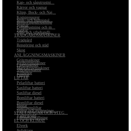
•
Kap- och sågutrustni...
•
Kärror och vagnar
•
Klipp, Bock- och Naj...
•
Kompressorer
•
Spik- och bultpistol...
•
Rengöringsutrustning
•
Svetsar
•
Lyftutrustning och m...
•
Tankar
•
Slip- och ytbehandli...
TRÄDGÅRDSMASKINER
•
Trädgård
•
Rengöring och städ
•
Skog
ANLÄGGNINGSMASKINER
•
Grävmaskiner
•
Jordborrmaskiner
•
Lastmaskiner
•
Markskruvmaskiner
•
Vibratorplattor
•
Tillbehör
•
Pumpar
LIFTAR
•
Pelarliftar batteri
•
Saxliftar batteri
•
Saxliftar diesel
•
Bomliftar batteri
•
Bomliftar diesel
•
Stegar
•
Släpvagnsliftar
•
Stämp och monterings...
STÄLLNINGAR OCH STEG...
•
Väderskydd
•
Lättmetallställning
EL OCH KLIMAT
•
Elverk
•
Avfuktare