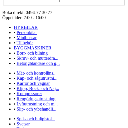
Boka direkt:
0494-77 30 77
Öppettider:
7:00 - 16:00
HYRBILAR
•
Personbilar
•
Minibussar
•
Tillbehör
BYGGMASKINER
•
Borr- och bilning
•
Skruv- och mutterdra...
•
Betongblandare och g...
•
Mät- och kontrollins...
•
Kap- och sågutrustni...
•
Kärror och vagnar
•
Klipp, Bock- och Naj...
•
Kompressorer
•
Rengöringsutrustning
•
Lyftutrustning och m...
•
Slip- och ytbehandli...
•
Spik- och bultpistol...
•
Svetsar