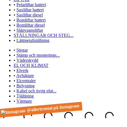
•
Pelarliftar batteri
•
Saxliftar batteri
•
Saxliftar diesel
•
Bomliftar batteri
•
Bomliftar diesel
•
Släpvagnsliftar
STÄLLNINGAR OCH STEG...
•
Lättmetallställning
•
Stegar
•
Stämp och monterings...
•
Väderskydd
EL OCH KLIMAT
•
Elverk
•
Avfuktare
•
Elcentraler
•
Belysning
•
Kabel och övrig elut...
•
Tjältining
•
Värmare
@allertrental på Instagram