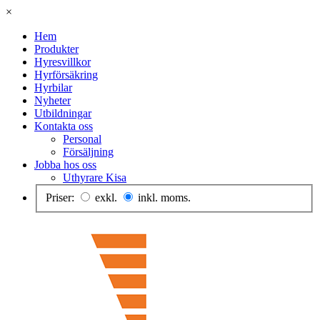
×
Hem
Produkter
Hyresvillkor
Hyrförsäkring
Hyrbilar
Nyheter
Utbildningar
Kontakta oss
Personal
Försäljning
Jobba hos oss
Uthyrare Kisa
Priser:
exkl.
inkl. moms.