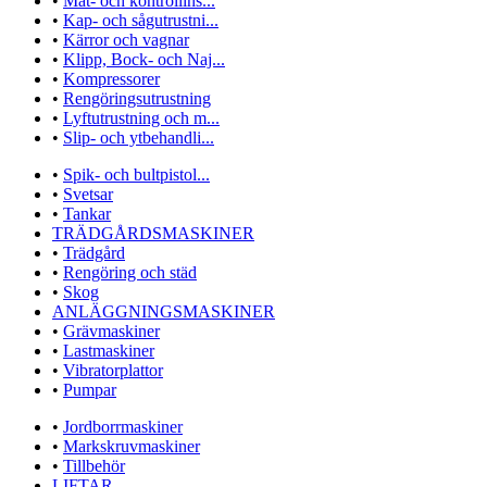
•
Mät- och kontrollins...
•
Kap- och sågutrustni...
•
Kärror och vagnar
•
Klipp, Bock- och Naj...
•
Kompressorer
•
Rengöringsutrustning
•
Lyftutrustning och m...
•
Slip- och ytbehandli...
•
Spik- och bultpistol...
•
Svetsar
•
Tankar
TRÄDGÅRDSMASKINER
•
Trädgård
•
Rengöring och städ
•
Skog
ANLÄGGNINGSMASKINER
•
Grävmaskiner
•
Lastmaskiner
•
Vibratorplattor
•
Pumpar
•
Jordborrmaskiner
•
Markskruvmaskiner
•
Tillbehör
LIFTAR