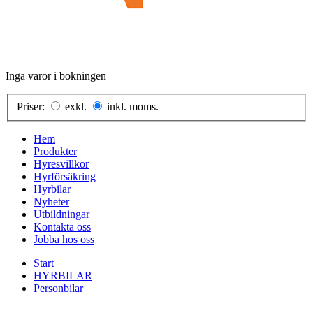
Inga varor i bokningen
Priser:
exkl.
inkl. moms.
Hem
Produkter
Hyresvillkor
Hyrförsäkring
Hyrbilar
Nyheter
Utbildningar
Kontakta oss
Jobba hos oss
Start
HYRBILAR
Personbilar