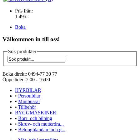
Pris från:
1 495:-
Boka
Välkommen in till oss!
Sök produkter
Boka direkt:
0494-77 30 77
Öppettider:
7:00 - 16:00
HYRBILAR
•
Personbilar
•
Minibussar
•
Tillbehör
BYGGMASKINER
•
Borr- och bilning
•
Skruv- och mutterdra...
•
Betongblandare och g...