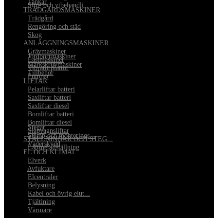
•
Tankar
•
Slip- och ytbehandli...
TRÄDGÅRDSMASKINER
•
Trädgård
•
Rengöring och städ
•
Skog
ANLÄGGNINGSMASKINER
•
Grävmaskiner
•
Jordborrmaskiner
•
Lastmaskiner
•
Markskruvmaskiner
•
Vibratorplattor
•
Tillbehör
•
Pumpar
LIFTAR
•
Pelarliftar batteri
•
Saxliftar batteri
•
Saxliftar diesel
•
Bomliftar batteri
•
Bomliftar diesel
•
Stegar
•
Släpvagnsliftar
•
Stämp och monterings...
STÄLLNINGAR OCH STEG...
•
Väderskydd
•
Lättmetallställning
EL OCH KLIMAT
•
Elverk
•
Avfuktare
•
Elcentraler
•
Belysning
•
Kabel och övrig elut...
•
Tjältining
•
Värmare