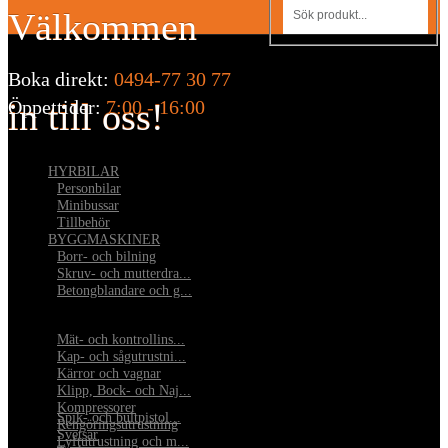
Välkommen
Boka direkt:
0494-77 30 77
in till oss!
Öppettider:
7:00 - 16:00
HYRBILAR
•
Personbilar
•
Minibussar
•
Tillbehör
BYGGMASKINER
•
Borr- och bilning
•
Skruv- och mutterdra...
•
Betongblandare och g...
•
Mät- och kontrollins...
•
Kap- och sågutrustni...
•
Kärror och vagnar
•
Klipp, Bock- och Naj...
•
Kompressorer
•
Spik- och bultpistol...
•
Rengöringsutrustning
•
Svetsar
•
Lyftutrustning och m...