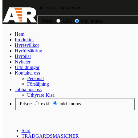
Inga varor i bokningen
Priser:
exkl.
inkl. moms.
Hem
Hem
Produkter
Produkter
Hyresvillkor
Hyresvillkor
Hyrförsäkring
Hyrförsäkring
Hyrbilar
Hyrbilar
Nyheter
Nyheter
Utbildningar
Utbildningar
Kontakta oss
Kontakta oss
Personal
Jobba hos oss
Försäljning
Jobba hos oss
Uthyrare Kisa
Priser:
exkl.
inkl. moms.
Start
TRÄDGÅRDSMASKINER