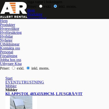
Inga varor i bokningen
Priser:
exkl.
inkl. moms.
Hem
Produkter
Hyresvillkor
Hem
Hyrförsäkring
Produkter
Hyrbilar
Hyresvillkor
Nyheter
Hyrförsäkring
Utbildningar
Hyrbilar
Kontakta oss
Nyheter
Jobba hos oss
Utbildningar
Kontakta oss
Personal
Försäljning
Jobba hos oss
Uthyrare Kisa
Priser:
exkl.
inkl. moms.
Start
EVENTUTRUSTNING
Möbler
Möbler
KLAPPSTOL 48X43X89CM, LJUSGRÅ/VIT