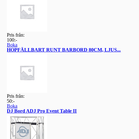
Pris från:
100:-
Boka
HOPFÄLLBART RUNT BARBORD 80CM, LJUS...
Pris från:
50:-
Boka
DJ Bord ADJ Pro Event Table II