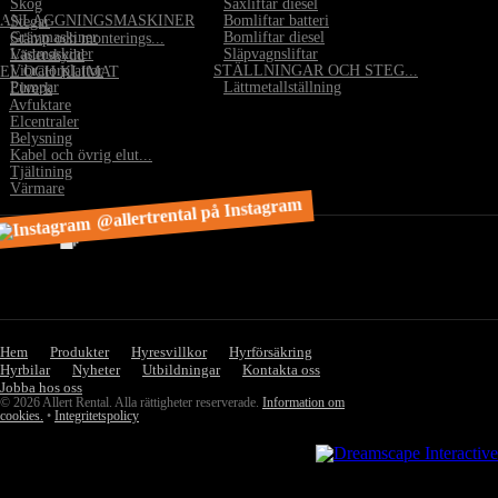
•
Skog
•
Saxliftar diesel
ANLÄGGNINGSMASKINER
•
Bomliftar batteri
•
Stegar
•
Grävmaskiner
•
Bomliftar diesel
•
Stämp och monterings...
•
Lastmaskiner
•
Släpvagnsliftar
•
Väderskydd
•
Vibratorplattor
STÄLLNINGAR OCH STEG...
EL OCH KLIMAT
•
Pumpar
•
Lättmetallställning
•
Elverk
•
Avfuktare
•
Elcentraler
•
Belysning
•
Kabel och övrig elut...
•
Tjältining
•
Värmare
@allertrental på Instagram
Hem
Produkter
Hyresvillkor
Hyrförsäkring
Hyrbilar
Nyheter
Utbildningar
Kontakta oss
Jobba hos oss
© 2026 Allert Rental. Alla rättigheter reserverade.
Information om
cookies.
•
Integritetspolicy