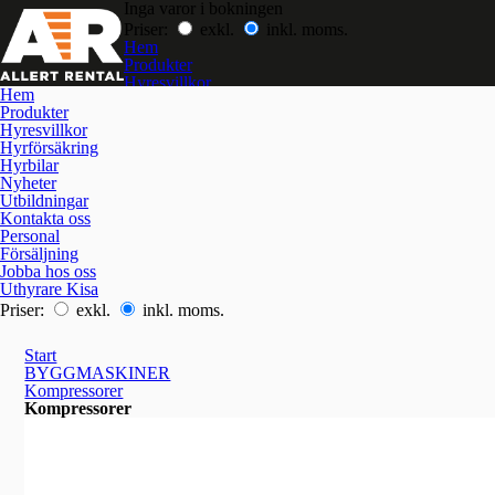
Inga varor i bokningen
Priser:
exkl.
inkl. moms.
Hem
Produkter
Hyresvillkor
Hem
Hyrförsäkring
Produkter
Hyrbilar
Hyresvillkor
Nyheter
Hyrförsäkring
Utbildningar
Hyrbilar
Kontakta oss
Nyheter
Jobba hos oss
Utbildningar
Kontakta oss
Personal
Försäljning
Jobba hos oss
Uthyrare Kisa
Priser:
exkl.
inkl. moms.
Start
BYGGMASKINER
Kompressorer
Kompressorer