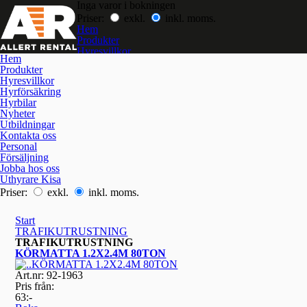
Inga varor i bokningen
Priser:
exkl.
inkl. moms.
Hem
Produkter
Hyresvillkor
Hem
Hyrförsäkring
Produkter
Hyrbilar
Hyresvillkor
Nyheter
Hyrförsäkring
Utbildningar
Hyrbilar
Kontakta oss
Nyheter
Jobba hos oss
Utbildningar
Kontakta oss
Personal
Försäljning
Jobba hos oss
Uthyrare Kisa
Priser:
exkl.
inkl. moms.
Start
TRAFIKUTRUSTNING
TRAFIKUTRUSTNING
KÖRMATTA 1.2X2.4M 80TON
Art.nr: 92-1963
Pris från:
63:-