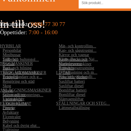
in till oss!
Boka direkt:
0494-77 30 77
Öppettider:
7:00 - 16:00
HYRBILAR
•
Mät- och kontrollins...
•
Personbilar
•
Kap- och sågutrustni...
•
Minibussar
•
Kärror och vagnar
•
Tillbehör
•
Klipp, Bock- och Naj...
•
Spik- och bultpistol...
•
Jordborrmaskiner
BYGGMASKINER
•
Kompressorer
•
Svetsar
•
Markskruvmaskiner
•
Borr- och bilning
•
Rengöringsutrustning
•
Tankar
•
Tillbehör
•
Skruv- och mutterdra...
•
Lyftutrustning och m...
TRÄDGÅRDSMASKINER
LIFTAR
•
Betongblandare och g...
•
Slip- och ytbehandli...
•
Trädgård
•
Pelarliftar batteri
•
Rengöring och städ
•
Saxliftar batteri
•
Skog
•
Saxliftar diesel
ANLÄGGNINGSMASKINER
•
Bomliftar batteri
•
Stegar
•
Grävmaskiner
•
Bomliftar diesel
•
Stämp och monterings...
•
Lastmaskiner
•
Släpvagnsliftar
•
Väderskydd
•
Vibratorplattor
STÄLLNINGAR OCH STEG...
EL OCH KLIMAT
•
Pumpar
•
Lättmetallställning
•
Elverk
•
Avfuktare
•
Elcentraler
•
Belysning
•
Kabel och övrig elut...
•
Tjältining