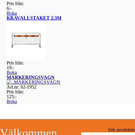
Pris från:
6:-
Boka
KRAVALLSTAKET 2.3M
Pris från:
19:-
Boka
MARKERINGSVAGN
Art.nr: 92-1952
Pris från:
125:-
Boka
Välkommen
Sök produkter