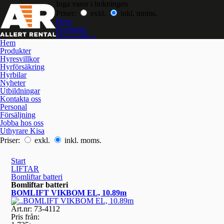
Inga varor i bokningen
Priser:
exkl.
inkl. moms.
Hem
Produkter
Hyresvillkor
Hem
Hyrförsäkring
Produkter
Hyrbilar
Hyresvillkor
Nyheter
Hyrförsäkring
Utbildningar
Hyrbilar
Kontakta oss
Nyheter
Jobba hos oss
Utbildningar
Kontakta oss
Personal
Försäljning
Jobba hos oss
Uthyrare Kisa
Priser:
exkl.
inkl. moms.
Start
LIFTAR
Bomliftar batteri
Bomliftar batteri
BOMLIFT VIKBOM EL, 10.89m
Art.nr: 73-4112
Pris från: