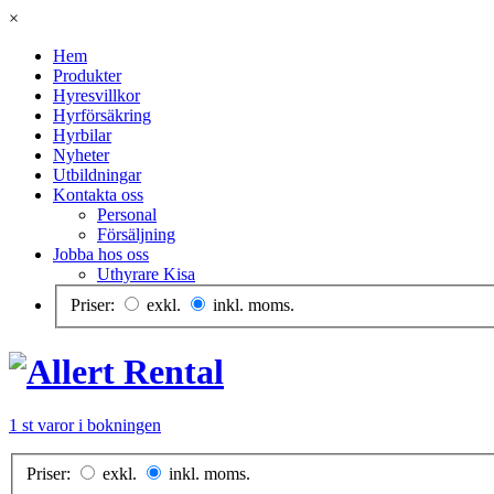
×
Hem
Produkter
Hyresvillkor
Hyrförsäkring
Hyrbilar
Nyheter
Utbildningar
Kontakta oss
Personal
Försäljning
Jobba hos oss
Uthyrare Kisa
Priser:
exkl.
inkl. moms.
1 st varor i bokningen
Priser:
exkl.
inkl. moms.