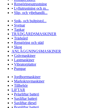
•
Rengöringsutrustning
•
Lyftutrustning och m...
•
Slip- och ytbehandli...
•
Spik- och bultpistol...
•
Svetsar
•
Tankar
TRÄDGÅRDSMASKINER
•
Trädgård
•
Rengöring och städ
•
Skog
ANLÄGGNINGSMASKINER
•
Grävmaskiner
•
Lastmaskiner
•
Vibratorplattor
•
Pumpar
•
Jordborrmaskiner
•
Markskruvmaskiner
•
Tillbehör
LIFTAR
•
Pelarliftar batteri
•
Saxliftar batteri
•
Saxliftar diesel
•
Bomliftar batteri