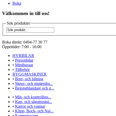
Boka
Välkommen in till oss!
Sök produkter
Boka direkt:
0494-77 30 77
Öppettider:
7:00 - 16:00
HYRBILAR
•
Personbilar
•
Minibussar
•
Tillbehör
BYGGMASKINER
•
Borr- och bilning
•
Skruv- och mutterdra...
•
Betongblandare och g...
•
Mät- och kontrollins...
•
Kap- och sågutrustni...
•
Kärror och vagnar
•
Klipp, Bock- och Naj...
•
Kompressorer