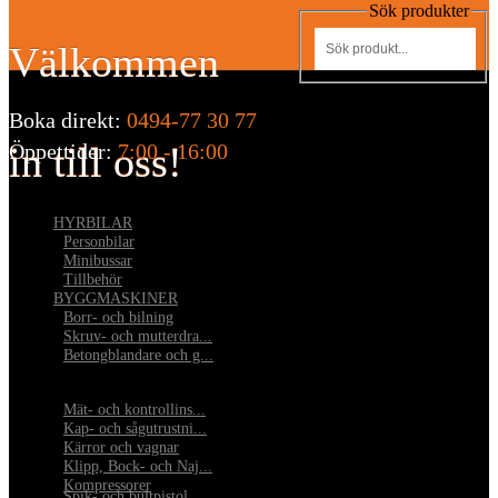
Sök produkter
Välkommen
Boka direkt:
0494-77 30 77
in till oss!
Öppettider:
7:00 - 16:00
HYRBILAR
•
Personbilar
•
Minibussar
•
Tillbehör
BYGGMASKINER
•
Borr- och bilning
•
Skruv- och mutterdra...
•
Betongblandare och g...
•
Mät- och kontrollins...
•
Kap- och sågutrustni...
•
Kärror och vagnar
•
Klipp, Bock- och Naj...
•
Kompressorer
•
Spik- och bultpistol...