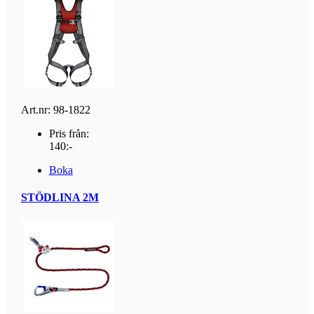
Art.nr: 98-1822
Pris från:
140:-
Boka
STÖDLINA 2M