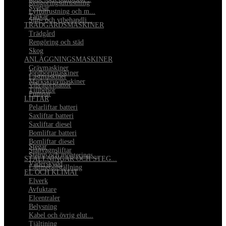
•
Rengöringsutrustning
•
Svetsar
•
Lyftutrustning och m...
•
Tankar
•
Slip- och ytbehandli...
TRÄDGÅRDSMASKINER
•
Trädgård
•
Rengöring och städ
•
Skog
ANLÄGGNINGSMASKINER
•
Grävmaskiner
•
Jordborrmaskiner
•
Lastmaskiner
•
Markskruvmaskiner
•
Vibratorplattor
•
Tillbehör
•
Pumpar
LIFTAR
•
Pelarliftar batteri
•
Saxliftar batteri
•
Saxliftar diesel
•
Bomliftar batteri
•
Bomliftar diesel
•
Stegar
•
Släpvagnsliftar
•
Stämp och monterings...
STÄLLNINGAR OCH STEG...
•
Väderskydd
•
Lättmetallställning
EL OCH KLIMAT
•
Elverk
•
Avfuktare
•
Elcentraler
•
Belysning
•
Kabel och övrig elut...
•
Tjältining