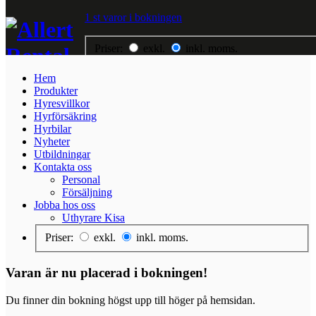
1 st varor i bokningen
Priser:
exkl.
inkl. moms.
Hem
Hem
Produkter
Produkter
Hyresvillkor
Hyresvillkor
Hyrförsäkring
Hyrförsäkring
Hyrbilar
Hyrbilar
Nyheter
Nyheter
Utbildningar
Utbildningar
Kontakta oss
Kontakta oss
Personal
Jobba hos oss
Försäljning
Jobba hos oss
Uthyrare Kisa
Priser:
exkl.
inkl. moms.
Varan är nu placerad i bokningen!
Du finner din bokning högst upp till höger på hemsidan.