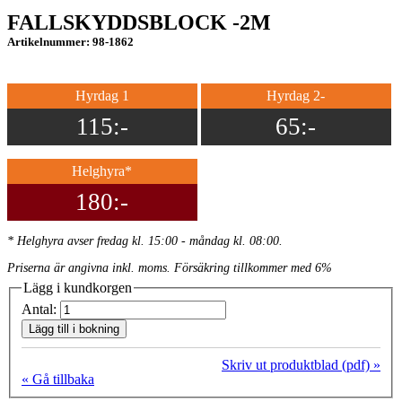
FALLSKYDDSBLOCK -2M
Artikelnummer: 98-1862
Hyrdag 1
Hyrdag 2-
115:-
65:-
Helghyra*
180:-
* Helghyra avser fredag kl. 15:00 - måndag kl. 08:00.
Priserna är angivna inkl. moms. Försäkring tillkommer med 6%
Lägg i kundkorgen
Antal:
Lägg till i bokning
Skriv ut produktblad (pdf) »
« Gå tillbaka