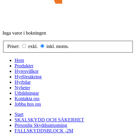
Inga varor i bokningen
Priser:
exkl.
inkl. moms.
Hem
Produkter
Hyresvillkor
Hyrförsäkring
Hyrbilar
Nyheter
Utbildningar
Kontakta oss
Jobba hos oss
Start
SKALSKYDD OCH SÄKERHET
Personlig Skyddsutrustning
FALLSKYDDSBLOCK -2M