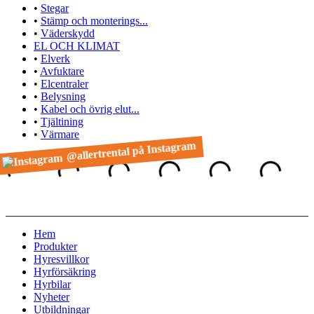
•
Stegar
•
Stämp och monterings...
•
Väderskydd
EL OCH KLIMAT
•
Elverk
•
Avfuktare
•
Elcentraler
•
Belysning
•
Kabel och övrig elut...
•
Tjältining
•
Värmare
@allertrental på Instagram
Hem
Produkter
Hyresvillkor
Hyrförsäkring
Hyrbilar
Nyheter
Utbildningar