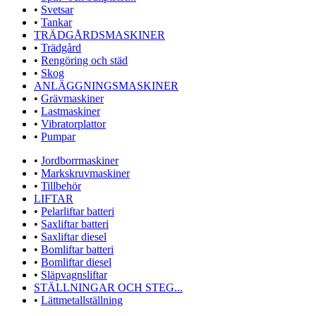
•
Svetsar
•
Tankar
TRÄDGÅRDSMASKINER
•
Trädgård
•
Rengöring och städ
•
Skog
ANLÄGGNINGSMASKINER
•
Grävmaskiner
•
Lastmaskiner
•
Vibratorplattor
•
Pumpar
•
Jordborrmaskiner
•
Markskruvmaskiner
•
Tillbehör
LIFTAR
•
Pelarliftar batteri
•
Saxliftar batteri
•
Saxliftar diesel
•
Bomliftar batteri
•
Bomliftar diesel
•
Släpvagnsliftar
STÄLLNINGAR OCH STEG...
•
Lättmetallställning