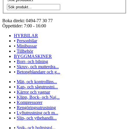
Boka direkt:
0494-77 30 77
Öppettider:
7:00 - 16:00
HYRBILAR
•
Personbilar
•
Minibussar
•
Tillbehör
BYGGMASKINER
•
Borr- och bilning
•
Skruv- och mutterdra...
•
Betongblandare och g...
•
Mät- och kontrollins...
•
Kap- och sågutrustni...
•
Kärror och vagnar
•
Klipp, Bock- och Naj...
•
Kompressorer
•
Rengöringsutrustning
•
Lyftutrustning och m...
•
Slip- och ytbehandli...
•
Spik- och bultpistol...