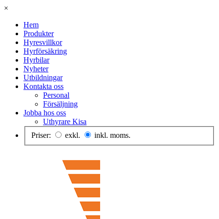
×
Hem
Produkter
Hyresvillkor
Hyrförsäkring
Hyrbilar
Nyheter
Utbildningar
Kontakta oss
Personal
Försäljning
Jobba hos oss
Uthyrare Kisa
Priser:
exkl.
inkl. moms.