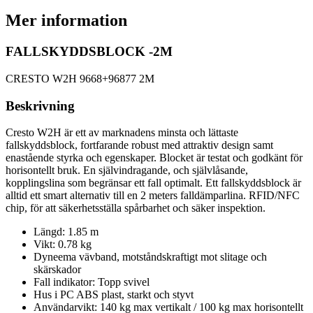
Mer information
FALLSKYDDSBLOCK -2M
CRESTO W2H 9668+96877 2M
Beskrivning
Cresto W2H är ett av marknadens minsta och lättaste
fallskyddsblock, fortfarande robust med attraktiv design samt
enastående styrka och egenskaper. Blocket är testat och godkänt för
horisontellt bruk. En självindragande, och självlåsande,
kopplingslina som begränsar ett fall optimalt. Ett fallskyddsblock är
alltid ett smart alternativ till en 2 meters falldämparlina. RFID/NFC
chip, för att säkerhetsställa spårbarhet och säker inspektion.
Längd: 1.85 m
Vikt: 0.78 kg
Dyneema vävband, motståndskraftigt mot slitage och
skärskador
Fall indikator: Topp svivel
Hus i PC ABS plast, starkt och styvt
Användarvikt: 140 kg max vertikalt / 100 kg max horisontellt