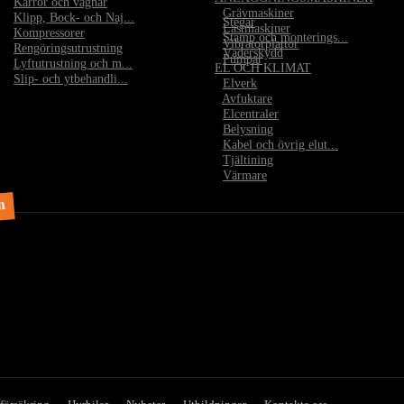
•
Kärror och vagnar
•
Grävmaskiner
•
Klipp, Bock- och Naj...
•
Stegar
•
Lastmaskiner
•
Kompressorer
•
Stämp och monterings...
•
Vibratorplattor
•
Rengöringsutrustning
•
Väderskydd
•
Pumpar
•
Lyftutrustning och m...
EL OCH KLIMAT
•
Slip- och ytbehandli...
•
Elverk
•
Avfuktare
•
Elcentraler
•
Belysning
•
Kabel och övrig elut...
•
Tjältining
•
Värmare
m