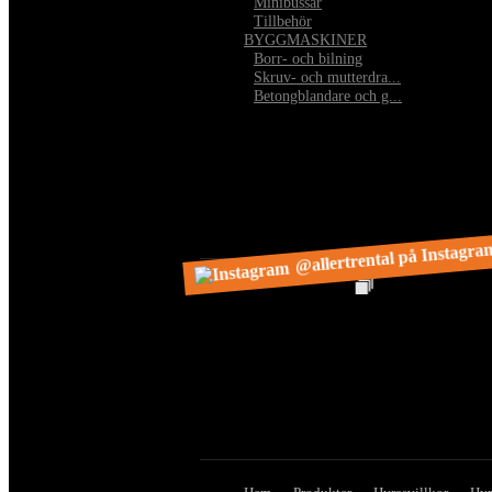
•
Minibussar
•
Tillbehör
BYGGMASKINER
•
Borr- och bilning
•
Skruv- och mutterdra...
•
Betongblandare och g...
@allertrental på Instagra