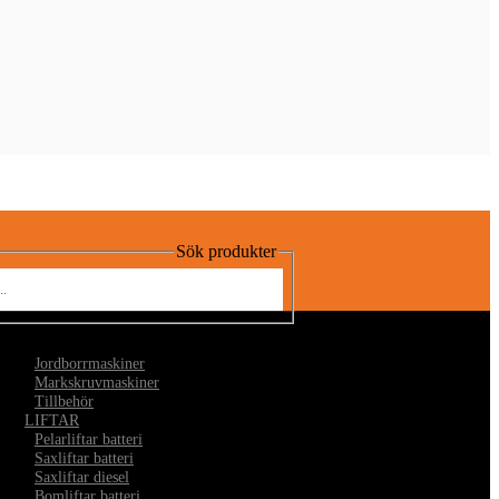
Sök produkter
•
Jordborrmaskiner
•
Markskruvmaskiner
•
Tillbehör
LIFTAR
•
Pelarliftar batteri
•
Saxliftar batteri
•
Saxliftar diesel
•
Bomliftar batteri