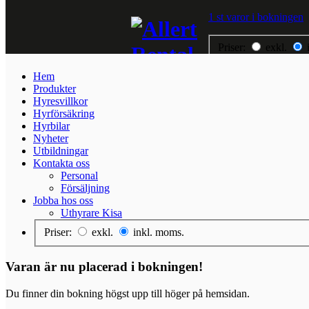
1 st varor i bokningen
Priser:
exkl.
Hem
Hem
Produkter
Produkter
Hyresvillkor
Hyresvillkor
Hyrförsäkring
Hyrförsäkring
Hyrbilar
Hyrbilar
Nyheter
Nyheter
Utbildningar
Utbildningar
Kontakta oss
Kontakta oss
Personal
Jobba hos oss
Försäljning
Jobba hos oss
Uthyrare Kisa
Priser:
exkl.
inkl. moms.
Varan är nu placerad i bokningen!
Du finner din bokning högst upp till höger på hemsidan.