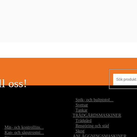
l oss!
•
Spik- och bultpistol...
•
Svetsar
•
Tankar
TRÄDGÅRDSMASKINER
•
Trädgård
•
Rengöring och städ
•
Mät- och kontrollins...
•
Skog
•
Kap- och sågutrustni...
ANLÄGGNINGSMASKINER