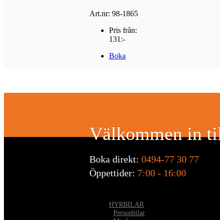
Art.nr: 98-1865
Pris från:
131:-
Boka
Välkommen in til
Boka direkt:
0494-77 30 77
Öppettider:
7:00 - 16:00
HYRBILAR
•
Personbilar