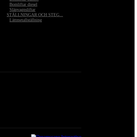
•
Bomliftar diesel
•
Släpvagnsliftar
STÄLLNINGAR OCH STEG...
•
Lättmetallställning