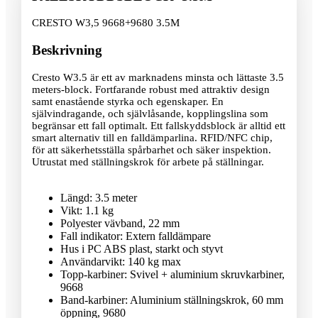
CRESTO W3,5 9668+9680 3.5M
Beskrivning
Cresto W3.5 är ett av marknadens minsta och lättaste 3.5
meters-block. Fortfarande robust med attraktiv design
samt enastående styrka och egenskaper. En
självindragande, och självlåsande, kopplingslina som
begränsar ett fall optimalt. Ett fallskyddsblock är alltid ett
smart alternativ till en falldämparlina. RFID/NFC chip,
för att säkerhetsställa spårbarhet och säker inspektion.
Utrustat med ställningskrok för arbete på ställningar.
Längd: 3.5 meter
Vikt: 1.1 kg
Polyester vävband, 22 mm
Fall indikator: Extern falldämpare
Hus i PC ABS plast, starkt och styvt
Användarvikt: 140 kg max
Topp-karbiner: Svivel + aluminium skruvkarbiner,
9668
Band-karbiner: Aluminium ställningskrok, 60 mm
öppning, 9680