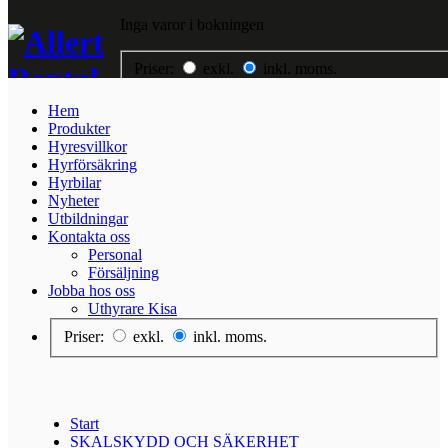
Inga varor i bokningen
Priser:
exkl.
inkl. moms.
Hem
Hem
Produkter
Produkter
Hyresvillkor
Hyresvillkor
Hyrförsäkring
Hyrförsäkring
Hyrbilar
Hyrbilar
Nyheter
Nyheter
Utbildningar
Utbildningar
Kontakta oss
Kontakta oss
Personal
Jobba hos oss
Försäljning
Jobba hos oss
Uthyrare Kisa
Priser:
exkl.
inkl. moms.
Start
SKALSKYDD OCH SÄKERHET