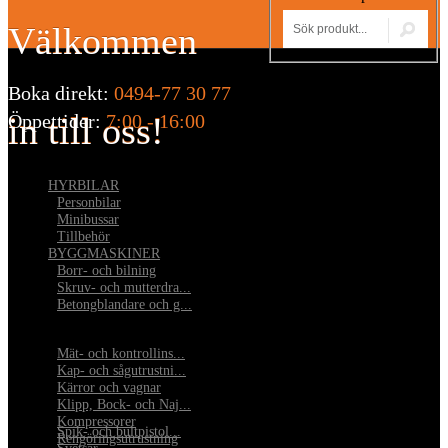
Välkommen
Boka direkt:
0494-77 30 77
in till oss!
Öppettider:
7:00 - 16:00
HYRBILAR
•
Personbilar
•
Minibussar
•
Tillbehör
BYGGMASKINER
•
Borr- och bilning
•
Skruv- och mutterdra...
•
Betongblandare och g...
•
Mät- och kontrollins...
•
Kap- och sågutrustni...
•
Kärror och vagnar
•
Klipp, Bock- och Naj...
•
Kompressorer
•
Spik- och bultpistol...
•
Rengöringsutrustning