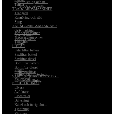
•
Svetsar
•
Lyftutrustning och m...
•
Tankar
•
Slip- och ytbehandli...
TRÄDGÅRDSMASKINER
•
Trädgård
•
Rengöring och städ
•
Skog
ANLÄGGNINGSMASKINER
•
Grävmaskiner
•
Jordborrmaskiner
•
Lastmaskiner
•
Markskruvmaskiner
•
Vibratorplattor
•
Tillbehör
•
Pumpar
LIFTAR
•
Pelarliftar batteri
•
Saxliftar batteri
•
Saxliftar diesel
•
Bomliftar batteri
•
Bomliftar diesel
•
Stegar
•
Släpvagnsliftar
•
Stämp och monterings...
STÄLLNINGAR OCH STEG...
•
Väderskydd
•
Lättmetallställning
EL OCH KLIMAT
•
Elverk
•
Avfuktare
•
Elcentraler
•
Belysning
•
Kabel och övrig elut...
•
Tjältining
•
Värmare