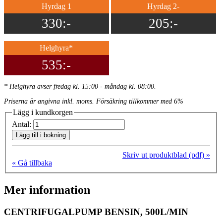
Hyrdag 1
Hyrdag 2-
330:-
205:-
Helghyra*
535:-
* Helghyra avser fredag kl. 15:00 - måndag kl. 08:00.
Priserna är angivna inkl. moms. Försäkring tillkommer med 6%
Lägg i kundkorgen
Antal:
Lägg till i bokning
Skriv ut produktblad (pdf) »
« Gå tillbaka
Mer information
CENTRIFUGALPUMP BENSIN, 500L/MIN