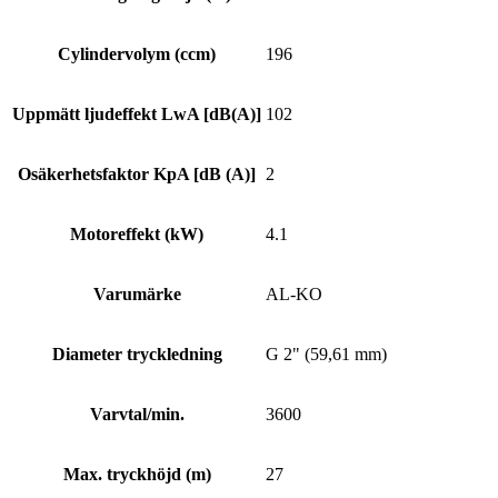
Cylindervolym (ccm)
196
Uppmätt ljudeffekt LwA [dB(A)]
102
Osäkerhetsfaktor KpA [dB (A)]
2
Motoreffekt (kW)
4.1
Varumärke
AL-KO
Diameter tryckledning
G 2" (59,61 mm)
Varvtal/min.
3600
Max. tryckhöjd (m)
27