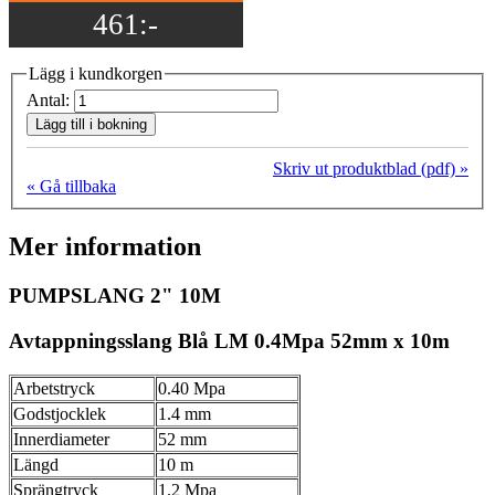
461:-
Lägg i kundkorgen
Antal:
Lägg till i bokning
Skriv ut produktblad (pdf) »
« Gå tillbaka
Mer information
PUMPSLANG 2" 10M
Avtappningsslang Blå LM 0.4Mpa 52mm x 10m
Arbetstryck
0.40 Mpa
Godstjocklek
1.4 mm
Innerdiameter
52 mm
Längd
10 m
Sprängtryck
1.2 Mpa