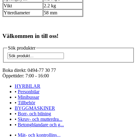
Vikt
2.2 kg
Ytterdiameter
58 mm
Välkommen in till oss!
Sök produkter
Boka direkt:
0494-77 30 77
Öppettider:
7:00 - 16:00
HYRBILAR
•
Personbilar
•
Minibussar
•
Tillbehör
BYGGMASKINER
•
Borr- och bilning
•
Skruv- och mutterdra...
•
Betongblandare och g...
•
Mät- och kontrollins...