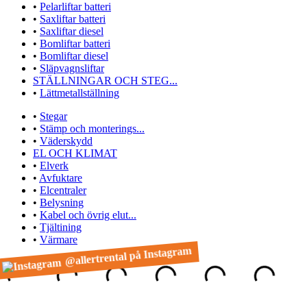
•
Pelarliftar batteri
•
Saxliftar batteri
•
Saxliftar diesel
•
Bomliftar batteri
•
Bomliftar diesel
•
Släpvagnsliftar
STÄLLNINGAR OCH STEG...
•
Lättmetallställning
•
Stegar
•
Stämp och monterings...
•
Väderskydd
EL OCH KLIMAT
•
Elverk
•
Avfuktare
•
Elcentraler
•
Belysning
•
Kabel och övrig elut...
•
Tjältining
•
Värmare
@allertrental på Instagram