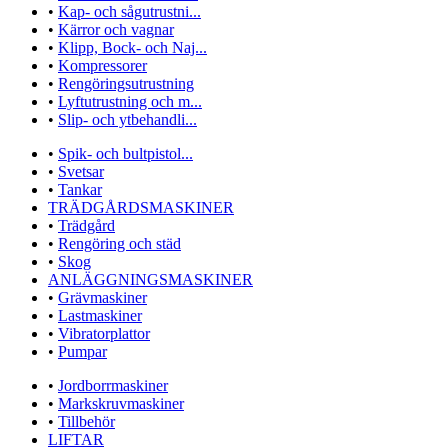
•
Kap- och sågutrustni...
•
Kärror och vagnar
•
Klipp, Bock- och Naj...
•
Kompressorer
•
Rengöringsutrustning
•
Lyftutrustning och m...
•
Slip- och ytbehandli...
•
Spik- och bultpistol...
•
Svetsar
•
Tankar
TRÄDGÅRDSMASKINER
•
Trädgård
•
Rengöring och städ
•
Skog
ANLÄGGNINGSMASKINER
•
Grävmaskiner
•
Lastmaskiner
•
Vibratorplattor
•
Pumpar
•
Jordborrmaskiner
•
Markskruvmaskiner
•
Tillbehör
LIFTAR