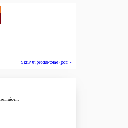
Skriv ut produktblad (pdf) »
ngsområden.