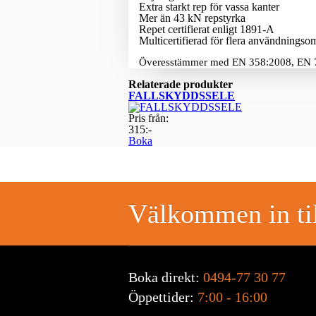
Extra starkt rep för vassa kanter
Mer än 43 kN repstyrka
Repet certifierat enligt 1891-A
Multicertifierad för flera användnings
Överesstämmer med EN 358:2008, EN 
Relaterade produkter
FALLSKYDDSSELE
Pris från:
315:-
Boka
Välkommen in til
Boka direkt:
0494-77 30 77
Öppettider:
7:00 - 16:00