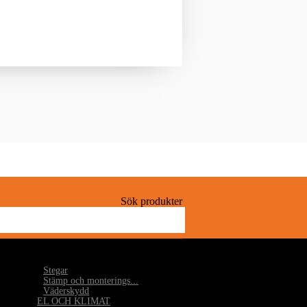
Sök produkter
•
Stegar
•
Stämp och monterings...
•
Väderskydd
EL OCH KLIMAT