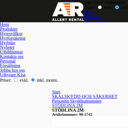
Inga varor i bokningen
Priser:
exkl.
inkl
Hem
Produkter
Hyresvillkor
Hem
Hyrförsäkring
Produkter
Hyrbilar
Hyresvillkor
Nyheter
Hyrförsäkring
Utbildningar
Hyrbilar
Kontakta oss
Nyheter
Jobba hos oss
Utbildningar
Kontakta oss
Personal
Försäljning
Jobba hos oss
Uthyrare Kisa
Priser:
exkl.
inkl. moms.
Start
SKALSKYDD OCH SÄKERHET
Personlig Skyddsutrustning
STÖDLINA 2M
STÖDLINA 2M
Artikelnummer: 98-1742