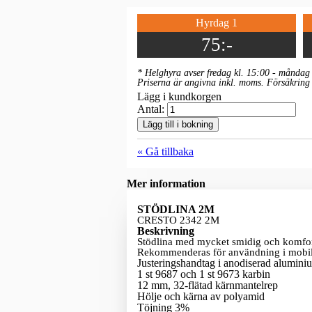
Hyrdag 1
75:-
* Helghyra avser fredag kl. 15:00 - måndag 
Priserna är angivna inkl. moms. Försäkrin
Lägg i kundkorgen
Antal:
Lägg till i bokning
« Gå tillbaka
Mer information
STÖDLINA 2M
CRESTO 2342 2M
Beskrivning
Stödlina med mycket smidig och komfort
Rekommenderas för användning i mobila
Justeringshandtag i anodiserad alumini
1 st 9687 och 1 st 9673 karbin
12 mm, 32-flätad kärnmantelrep
Hölje och kärna av polyamid
Töjning 3%