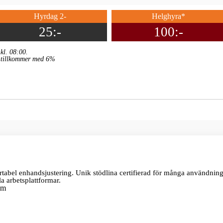
Hyrdag 2-
Helghyra*
25:-
100:-
kl. 08:00.
g tillkommer med 6%
abel enhandsjustering. Unik stödlina certifierad för många användni
 arbetsplattformar.
um