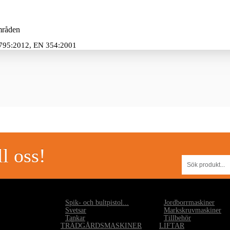
områden
795:2012, EN 354:2001
l oss!
•
Spik- och bultpistol...
•
Jordborrmaskiner
•
Svetsar
•
Markskruvmaskiner
•
Tankar
•
Tillbehör
TRÄDGÅRDSMASKINER
LIFTAR