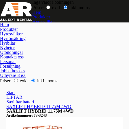
Inga varor i bokningen
Priser:
exkl.
inkl. moms.
Hem
Produkter
Hyresvillkor
Hem
Hyrförsäkring
Produkter
Hyrbilar
Hyresvillkor
Nyheter
Hyrförsäkring
Utbildningar
Hyrbilar
Kontakta oss
Nyheter
Jobba hos oss
Utbildningar
Kontakta oss
Personal
Försäljning
Jobba hos oss
Uthyrare Kisa
Priser:
exkl.
inkl. moms.
Start
LIFTAR
Saxliftar batteri
SAXLIFT HYBRID 11.75M 4WD
SAXLIFT HYBRID 11.75M 4WD
Artikelnummer: 73-3243