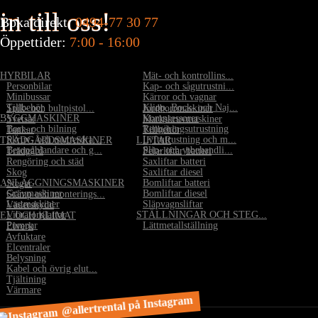
in till oss!
Boka direkt:
0494-77 30 77
Öppettider:
7:00 - 16:00
HYRBILAR
•
Mät- och kontrollins...
•
Personbilar
•
Kap- och sågutrustni...
•
Minibussar
•
Kärror och vagnar
•
Tillbehör
•
Klipp, Bock- och Naj...
•
Spik- och bultpistol...
•
Jordborrmaskiner
BYGGMASKINER
•
Kompressorer
•
Svetsar
•
Markskruvmaskiner
•
Borr- och bilning
•
Rengöringsutrustning
•
Tankar
•
Tillbehör
•
Skruv- och mutterdra...
•
Lyftutrustning och m...
TRÄDGÅRDSMASKINER
LIFTAR
•
Betongblandare och g...
•
Slip- och ytbehandli...
•
Trädgård
•
Pelarliftar batteri
•
Rengöring och städ
•
Saxliftar batteri
•
Skog
•
Saxliftar diesel
ANLÄGGNINGSMASKINER
•
Bomliftar batteri
•
Stegar
•
Grävmaskiner
•
Bomliftar diesel
•
Stämp och monterings...
•
Lastmaskiner
•
Släpvagnsliftar
•
Väderskydd
•
Vibratorplattor
STÄLLNINGAR OCH STEG...
EL OCH KLIMAT
•
Pumpar
•
Lättmetallställning
•
Elverk
•
Avfuktare
•
Elcentraler
•
Belysning
•
Kabel och övrig elut...
•
Tjältining
•
Värmare
@allertrental på Instagram