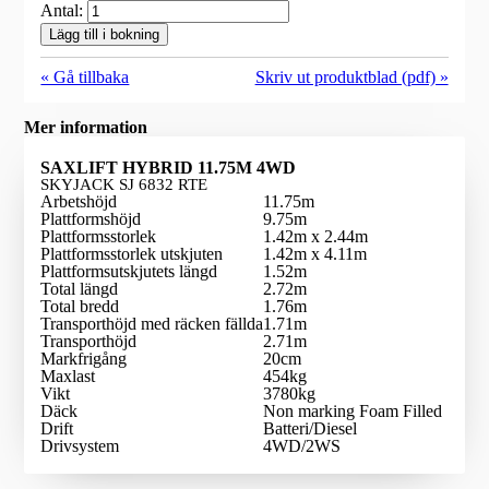
Antal:
Lägg till i bokning
« Gå tillbaka
Skriv ut produktblad (pdf) »
Mer information
SAXLIFT HYBRID 11.75M 4WD
SKYJACK SJ 6832 RTE
Arbetshöjd
11.75m
Plattformshöjd
9.75m
Plattformsstorlek
1.42m x 2.44m
Plattformsstorlek utskjuten
1.42m x 4.11m
Plattformsutskjutets längd
1.52m
Total längd
2.72m
Total bredd
1.76m
Transporthöjd med räcken fällda
1.71m
Transporthöjd
2.71m
Markfrigång
20cm
Maxlast
454kg
Vikt
3780kg
Däck
Non marking Foam Filled
Drift
Batteri/Diesel
Drivsystem
4WD/2WS