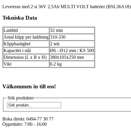
Levereras med 2 st 36V 2,5Ah MULTI VOLT batterier (BSL36A18), 
Tekniska Data
Laddtid
32 min
Antal klipp per laddning
310-330
Klipphastighet
2 sek
Kapacitet i stål
Ø6 ‐ Ø12 mm / KS 500
Dimension (L x B x H)
380x105x250 mm
Vikt
6.2 kg
Välkommen in till oss!
Sök produkter
Boka direkt:
0494-77 30 77
Öppettider:
7:00 - 16:00