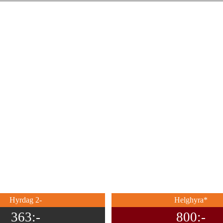
Hyrdag 2-
Helghyra*
363:-
800:-