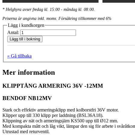
* Helghyra avser fredag kl. 15:00 - måndag kl. 08:00.
Priserna är angivna inkl. moms. Försäkring tillkommer med 6%
Lägg i kundkorgen
Antal:
Lägg till i bokning
« Gå tillbaka
Mer information
KLIPPTÅNG ARMERING 36V -12MM
BENDOF NB12MV
Stark och effektiv armeringsklipp med kolborstfri 36V motor.
Klipper upp till 330 klipp per laddning (BSL36A18).
Klippning av nät och armeringsjärn KS500 upp till Ø12 mm.
Med kompakta mått och låg vikt, lämpar den sig för arbete i svåråtk
Utrustad med returventil.