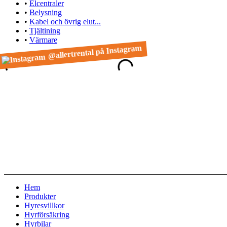
•
Elcentraler
•
Belysning
•
Kabel och övrig elut...
•
Tjältining
•
Värmare
@allertrental på Instagram
Hem
Produkter
Hyresvillkor
Hyrförsäkring
Hyrbilar