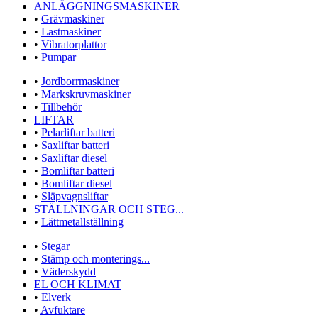
ANLÄGGNINGSMASKINER
•
Grävmaskiner
•
Lastmaskiner
•
Vibratorplattor
•
Pumpar
•
Jordborrmaskiner
•
Markskruvmaskiner
•
Tillbehör
LIFTAR
•
Pelarliftar batteri
•
Saxliftar batteri
•
Saxliftar diesel
•
Bomliftar batteri
•
Bomliftar diesel
•
Släpvagnsliftar
STÄLLNINGAR OCH STEG...
•
Lättmetallställning
•
Stegar
•
Stämp och monterings...
•
Väderskydd
EL OCH KLIMAT
•
Elverk
•
Avfuktare