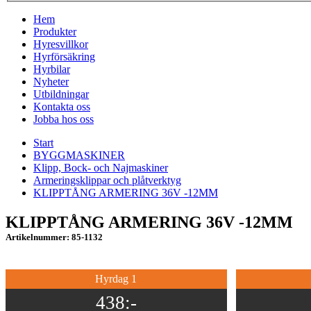
Hem
Produkter
Hyresvillkor
Hyrförsäkring
Hyrbilar
Nyheter
Utbildningar
Kontakta oss
Jobba hos oss
Start
BYGGMASKINER
Klipp, Bock- och Najmaskiner
Armeringsklippar och plåtverktyg
KLIPPTÅNG ARMERING 36V -12MM
KLIPPTÅNG ARMERING 36V -12MM
Artikelnummer: 85-1132
Hyrdag 1
438:-