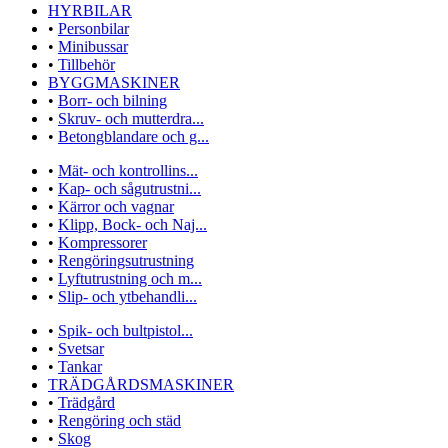
HYRBILAR
•
Personbilar
•
Minibussar
•
Tillbehör
BYGGMASKINER
•
Borr- och bilning
•
Skruv- och mutterdra...
•
Betongblandare och g...
•
Mät- och kontrollins...
•
Kap- och sågutrustni...
•
Kärror och vagnar
•
Klipp, Bock- och Naj...
•
Kompressorer
•
Rengöringsutrustning
•
Lyftutrustning och m...
•
Slip- och ytbehandli...
•
Spik- och bultpistol...
•
Svetsar
•
Tankar
TRÄDGÅRDSMASKINER
•
Trädgård
•
Rengöring och städ
•
Skog