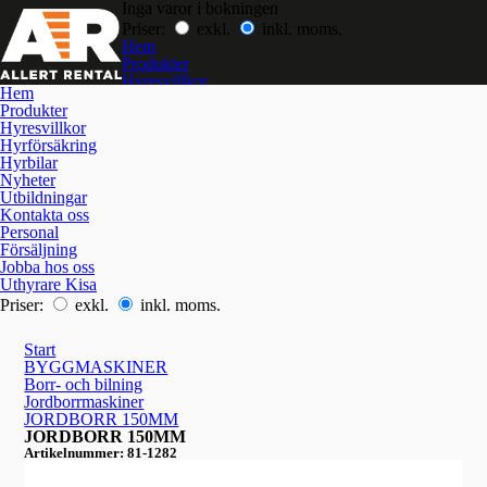
Inga varor i bokningen
Priser:
exkl.
inkl. moms.
Hem
Produkter
Hyresvillkor
Hem
Hyrförsäkring
Produkter
Hyrbilar
Hyresvillkor
Nyheter
Hyrförsäkring
Utbildningar
Hyrbilar
Kontakta oss
Nyheter
Jobba hos oss
Utbildningar
Kontakta oss
Personal
Försäljning
Jobba hos oss
Uthyrare Kisa
Priser:
exkl.
inkl. moms.
Start
BYGGMASKINER
Borr- och bilning
Jordborrmaskiner
JORDBORR 150MM
JORDBORR 150MM
Artikelnummer: 81-1282