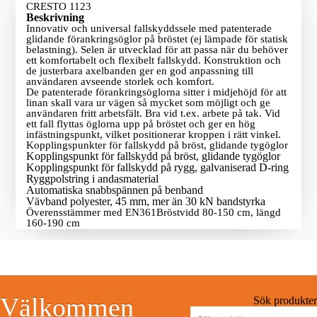
CRESTO 1123
Beskrivning
Innovativ och universal fallskyddssele med patenterade
glidande förankringsöglor på bröstet (ej lämpade för statisk
belastning). Selen är utvecklad för att passa när du behöver
ett komfortabelt och flexibelt fallskydd. Konstruktion och
de justerbara axelbanden ger en god anpassning till
användaren avseende storlek och komfort.
De patenterade förankringsöglorna sitter i midjehöjd för att
linan skall vara ur vägen så mycket som möjligt och ge
användaren fritt arbetsfält. Bra vid t.ex. arbete på tak. Vid
ett fall flyttas öglorna upp på bröstet och ger en hög
infästningspunkt, vilket positionerar kroppen i rätt vinkel.
Kopplingspunkter för fallskydd på bröst, glidande tygöglor
Kopplingspunkt för fallskydd på bröst, glidande tygöglor
Kopplingspunkt för fallskydd på rygg, galvaniserad D-ring
Ryggpolstring i andasmaterial
Automatiska snabbspännen på benband
Vävband polyester, 45 mm, mer än 30 kN bandstyrka
Överensstämmer med EN361Bröstvidd 80-150 cm, längd
160-190 cm
Välkommen
Sök produkter