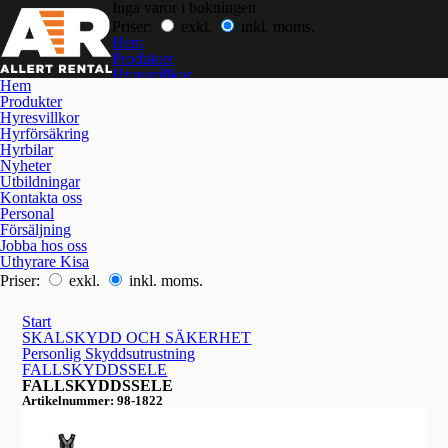
Inga varor i bokningen
Priser:
exkl.
inkl. moms.
Hem
Produkter
Hyresvillkor
Hem
Hyrförsäkring
Produkter
Hyrbilar
Hyresvillkor
Nyheter
Hyrförsäkring
Utbildningar
Hyrbilar
Kontakta oss
Nyheter
Jobba hos oss
Utbildningar
Kontakta oss
Personal
Försäljning
Jobba hos oss
Uthyrare Kisa
Priser:
exkl.
inkl. moms.
Start
SKALSKYDD OCH SÄKERHET
Personlig Skyddsutrustning
FALLSKYDDSSELE
FALLSKYDDSSELE
Artikelnummer: 98-1822