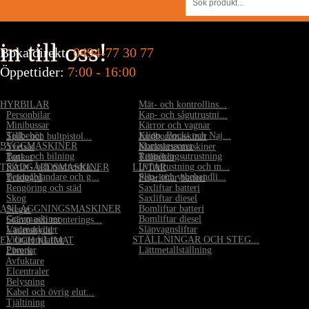
in till oss!
Boka direkt:
0494-77 30 77
Öppettider:
7:00 - 16:00
HYRBILAR
•
Mät- och kontrollins...
•
Personbilar
•
Kap- och sågutrustni...
•
Minibussar
•
Kärror och vagnar
•
Tillbehör
•
Klipp, Bock- och Naj...
•
Spik- och bultpistol...
•
Jordborrmaskiner
BYGGMASKINER
•
Kompressorer
•
Svetsar
•
Markskruvmaskiner
•
Borr- och bilning
•
Rengöringsutrustning
•
Tankar
•
Tillbehör
•
Skruv- och mutterdra...
•
Lyftutrustning och m...
TRÄDGÅRDSMASKINER
LIFTAR
•
Betongblandare och g...
•
Slip- och ytbehandli...
•
Trädgård
•
Pelarliftar batteri
•
Rengöring och städ
•
Saxliftar batteri
•
Skog
•
Saxliftar diesel
ANLÄGGNINGSMASKINER
•
Bomliftar batteri
•
Stegar
•
Grävmaskiner
•
Bomliftar diesel
•
Stämp och monterings...
•
Lastmaskiner
•
Släpvagnsliftar
•
Väderskydd
•
Vibratorplattor
STÄLLNINGAR OCH STEG...
EL OCH KLIMAT
•
Pumpar
•
Lättmetallställning
•
Elverk
•
Avfuktare
•
Elcentraler
•
Belysning
•
Kabel och övrig elut...
•
Tjältining