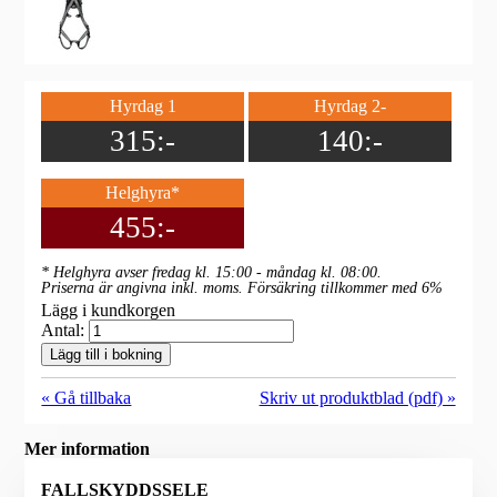
Hyrdag 1
Hyrdag 2-
315:-
140:-
Helghyra*
455:-
* Helghyra avser fredag kl. 15:00 - måndag kl. 08:00.
Priserna är angivna inkl. moms. Försäkring tillkommer med 6%
Lägg i kundkorgen
Antal:
Lägg till i bokning
« Gå tillbaka
Skriv ut produktblad (pdf) »
Mer information
FALLSKYDDSSELE