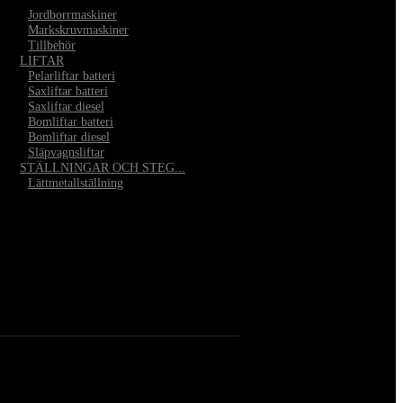
•
Jordborrmaskiner
•
Markskruvmaskiner
•
Tillbehör
LIFTAR
•
Pelarliftar batteri
•
Saxliftar batteri
•
Saxliftar diesel
•
Bomliftar batteri
•
Bomliftar diesel
•
Släpvagnsliftar
STÄLLNINGAR OCH STEG...
•
Lättmetallställning