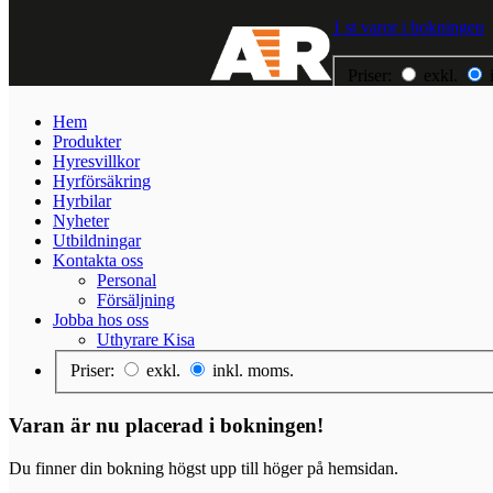
1 st varor i bokningen
Priser:
exkl.
Hem
Hem
Produkter
Produkter
Hyresvillkor
Hyresvillkor
Hyrförsäkring
Hyrförsäkring
Hyrbilar
Hyrbilar
Nyheter
Nyheter
Utbildningar
Utbildningar
Kontakta oss
Kontakta oss
Personal
Jobba hos oss
Försäljning
Jobba hos oss
Uthyrare Kisa
Priser:
exkl.
inkl. moms.
Varan är nu placerad i bokningen!
Du finner din bokning högst upp till höger på hemsidan.