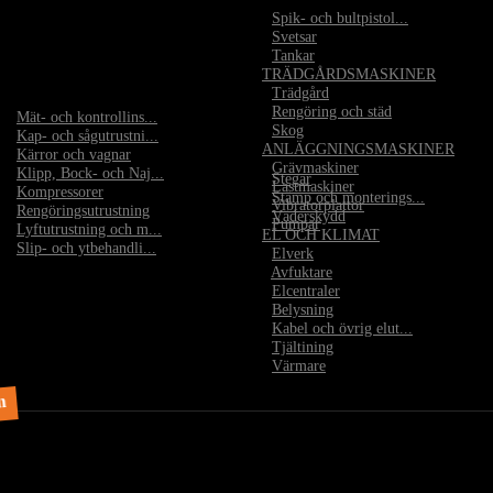
•
Spik- och bultpistol...
•
Svetsar
•
Tankar
TRÄDGÅRDSMASKINER
•
Trädgård
•
Rengöring och städ
•
Mät- och kontrollins...
•
Skog
•
Kap- och sågutrustni...
ANLÄGGNINGSMASKINER
•
Kärror och vagnar
•
Grävmaskiner
•
Klipp, Bock- och Naj...
•
Stegar
•
Lastmaskiner
•
Kompressorer
•
Stämp och monterings...
•
Vibratorplattor
•
Rengöringsutrustning
•
Väderskydd
•
Pumpar
•
Lyftutrustning och m...
EL OCH KLIMAT
•
Slip- och ytbehandli...
•
Elverk
•
Avfuktare
•
Elcentraler
•
Belysning
•
Kabel och övrig elut...
•
Tjältining
•
Värmare
m