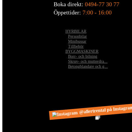
Boka direkt:
0494-77 30 77
Öppettider:
7:00 - 16:00
HYRBILAR
•
Personbilar
•
Minibussar
•
Tillbehör
BYGGMASKINER
•
Borr- och bilning
•
Skruv- och mutterdra...
•
Betongblandare och g...
@allertrental på Instagra