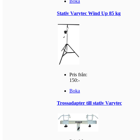
Boka
Stativ Varytec Wind Up 85 kg
Pris från:
150:-
Boka
Trossadapter till stativ Varytec