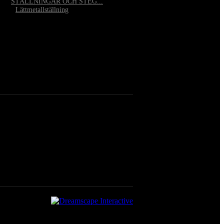
STÄLLNINGAR OCH STEG...
•
Lättmetallställning