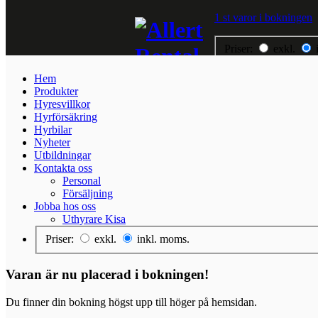
1 st varor i bokningen
Priser:
exkl.
Hem
Hem
Produkter
Produkter
Hyresvillkor
Hyresvillkor
Hyrförsäkring
Hyrförsäkring
Hyrbilar
Hyrbilar
Nyheter
Nyheter
Utbildningar
Utbildningar
Kontakta oss
Kontakta oss
Personal
Jobba hos oss
Försäljning
Jobba hos oss
Uthyrare Kisa
Priser:
exkl.
inkl. moms.
Varan är nu placerad i bokningen!
Du finner din bokning högst upp till höger på hemsidan.