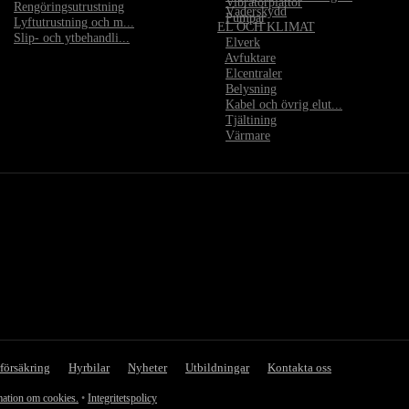
•
Vibratorplattor
•
Rengöringsutrustning
•
Väderskydd
•
Pumpar
•
Lyftutrustning och m...
EL OCH KLIMAT
•
Slip- och ytbehandli...
•
Elverk
•
Avfuktare
•
Elcentraler
•
Belysning
•
Kabel och övrig elut...
•
Tjältining
•
Värmare
försäkring
Hyrbilar
Nyheter
Utbildningar
Kontakta oss
mation om cookies.
•
Integritetspolicy