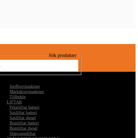
Sök produkter
•
Jordborrmaskiner
•
Markskruvmaskiner
•
Tillbehör
LIFTAR
•
Pelarliftar batteri
•
Saxliftar batteri
•
Saxliftar diesel
•
Bomliftar batteri
•
Bomliftar diesel
•
Släpvagnsliftar