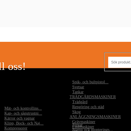
l oss!
•
Spik- och bultpistol...
•
Svetsar
•
Tankar
TRÄDGÅRDSMASKINER
•
Trädgård
•
Rengöring och städ
•
Mät- och kontrollins...
•
Skog
•
Kap- och sågutrustni...
ANLÄGGNINGSMASKINER
•
Kärror och vagnar
•
Grävmaskiner
•
Klipp, Bock- och Naj...
•
Stegar
•
Lastmaskiner
•
Kompressorer
•
Stämp och monterings...