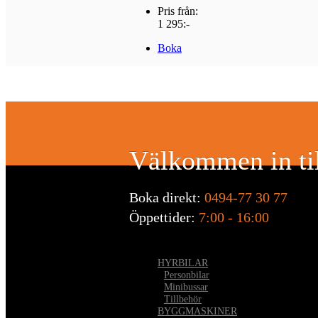
Pris från:
1 295:-
Boka
Välkommen in til
Boka direkt:
0494-77 30 77
Öppettider:
7:00 - 16:00
HYRBILAR
•
Personbilar
•
Minibussar
•
Tillbehör
BYGGMASKINER