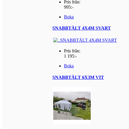
Pris från:
995:-
Boka
SNABBTÄLT 4X4M SVART
Pris från:
1 195:-
Boka
SNABBTÄLT 6X3M VIT