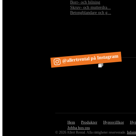
•
Borr- och bilning
•
Skruv- och mutterdra...
•
Betongblandare och g...
@allertrental på Instagram
Hem
Produkter
Hyresvillkor
Hyr
Jobba hos oss
© 2026 Allert Rental. Alla rättigheter reserverade.
Infor