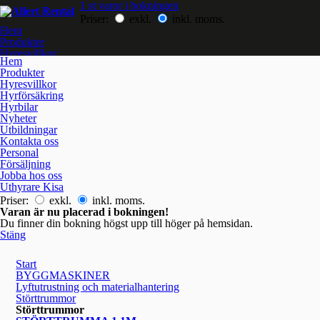
1 st varor i bokningen
Priser:
exkl.
inkl. moms.
Hem
Produkter
Hyresvillkor
Hem
Hyrförsäkring
Produkter
Hyrbilar
Hyresvillkor
Nyheter
Hyrförsäkring
Utbildningar
Hyrbilar
Kontakta oss
Nyheter
Jobba hos oss
Utbildningar
Kontakta oss
Personal
Försäljning
Jobba hos oss
Uthyrare Kisa
Priser:
exkl.
inkl. moms.
Varan är nu placerad i bokningen!
Du finner din bokning högst upp till höger på hemsidan.
Stäng
Start
BYGGMASKINER
Lyftutrustning och materialhantering
Störttrummor
Störttrummor