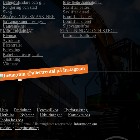
•
Betongblandare och g...
•
Slip- och ytbehandli...
•
Trädgård
•
Pelarliftar batteri
•
Rengöring och städ
•
Saxliftar batteri
•
Skog
•
Saxliftar diesel
ANLÄGGNINGSMASKINER
•
Bomliftar batteri
•
Stegar
•
Grävmaskiner
•
Bomliftar diesel
•
Stämp och monterings...
•
Lastmaskiner
•
Släpvagnsliftar
•
Väderskydd
•
Vibratorplattor
STÄLLNINGAR OCH STEG...
EL OCH KLIMAT
•
Pumpar
•
Lättmetallställning
•
Elverk
•
Avfuktare
•
Elcentraler
•
Belysning
•
Kabel och övrig elut...
•
Tjältining
•
Värmare
@allertrental på Instagram
Hem
Produkter
Hyresvillkor
Hyrförsäkring
Hyrbilar
Nyheter
Utbildningar
Kontakta oss
Jobba hos oss
© 2026 Allert Rental. Alla rättigheter reserverade.
Information om
cookies.
•
Integritetspolicy