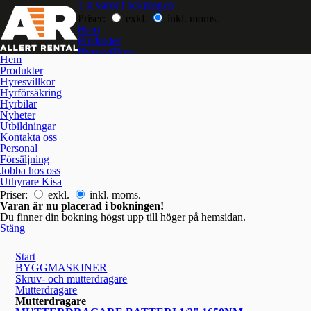
1 st varor i bokningen
Priser:
exkl.
inkl. moms.
Hem
Produkter
Hyresvillkor
Hem
Hyrförsäkring
Produkter
Hyrbilar
Hyresvillkor
Nyheter
Hyrförsäkring
Utbildningar
Hyrbilar
Kontakta oss
Nyheter
Jobba hos oss
Utbildningar
Kontakta oss
Personal
Försäljning
Jobba hos oss
Uthyrare Kisa
Priser:
exkl.
inkl. moms.
Varan är nu placerad i bokningen!
Du finner din bokning högst upp till höger på hemsidan.
Stäng
Start
BYGGMASKINER
Skruv- och mutterdragare
Mutterdragare
Mutterdragare