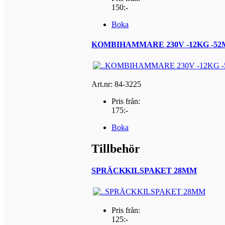
150:-
Boka
KOMBIHAMMARE 230V -12KG -52M
Art.nr: 84-3225
Pris från:
175:-
Boka
Tillbehör
SPRÄCKKILSPAKET 28MM
Pris från:
125:-