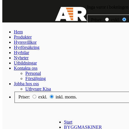
Inga varor i bokningen
Priser:
exkl.
Hem
Hem
Produkter
Produkter
Hyresvillkor
Hyresvillkor
Hyrförsäkring
Hyrförsäkring
Hyrbilar
Hyrbilar
Nyheter
Nyheter
Utbildningar
Utbildningar
Kontakta oss
Kontakta oss
Personal
Jobba hos oss
Försäljning
Jobba hos oss
Uthyrare Kisa
Priser:
exkl.
inkl. moms.
Start
BYGGMASKINER