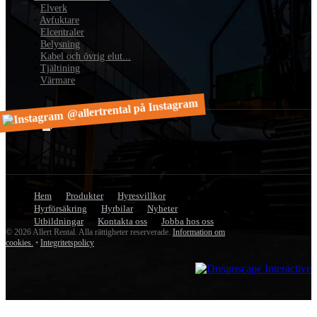
•
Elverk
•
Avfuktare
•
Elcentraler
•
Belysning
•
Kabel och övrig elut...
•
Tjältining
•
Värmare
@allertrental på Instagram
Hem
Produkter
Hyresvillkor
Hyrförsäkring
Hyrbilar
Nyheter
Utbildningar
Kontakta oss
Jobba hos oss
© 2026 Allert Rental. Alla rättigheter reserverade.
Information om
cookies.
•
Integritetspolicy