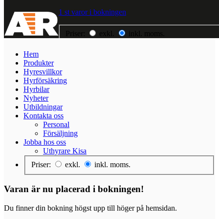
1 st varor i bokningen
Priser:
exkl.
inkl. moms.
Hem
Hem
Produkter
Produkter
Hyresvillkor
Hyresvillkor
Hyrförsäkring
Hyrförsäkring
Hyrbilar
Hyrbilar
Nyheter
Nyheter
Utbildningar
Utbildningar
Kontakta oss
Kontakta oss
Personal
Jobba hos oss
Försäljning
Jobba hos oss
Uthyrare Kisa
Priser:
exkl.
inkl. moms.
Varan är nu placerad i bokningen!
Du finner din bokning högst upp till höger på hemsidan.