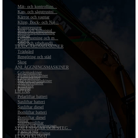
•
Mät- och kontrollins...
•
Kap- och sågutrustni...
•
Kärror och vagnar
•
Klipp, Bock- och Naj...
•
Kompressorer
•
Spik- och bultpistol...
•
Rengöringsutrustning
•
Svetsar
•
Lyftutrustning och m...
•
Tankar
•
Slip- och ytbehandli...
TRÄDGÅRDSMASKINER
•
Trädgård
•
Rengöring och städ
•
Skog
ANLÄGGNINGSMASKINER
•
Grävmaskiner
•
Jordborrmaskiner
•
Lastmaskiner
•
Markskruvmaskiner
•
Vibratorplattor
•
Tillbehör
•
Pumpar
LIFTAR
•
Pelarliftar batteri
•
Saxliftar batteri
•
Saxliftar diesel
•
Bomliftar batteri
•
Bomliftar diesel
•
Stegar
•
Släpvagnsliftar
•
Stämp och monterings...
STÄLLNINGAR OCH STEG...
•
Väderskydd
•
Lättmetallställning
EL OCH KLIMAT