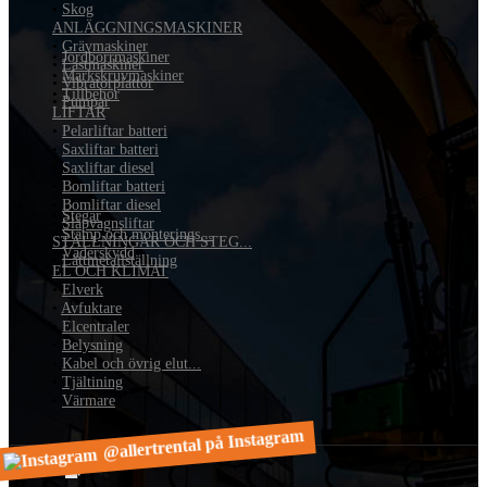
•
Skog
ANLÄGGNINGSMASKINER
•
Grävmaskiner
•
Jordborrmaskiner
•
Lastmaskiner
•
Markskruvmaskiner
•
Vibratorplattor
•
Tillbehör
•
Pumpar
LIFTAR
•
Pelarliftar batteri
•
Saxliftar batteri
•
Saxliftar diesel
•
Bomliftar batteri
•
Bomliftar diesel
•
Stegar
•
Släpvagnsliftar
•
Stämp och monterings...
STÄLLNINGAR OCH STEG...
•
Väderskydd
•
Lättmetallställning
EL OCH KLIMAT
•
Elverk
•
Avfuktare
•
Elcentraler
•
Belysning
•
Kabel och övrig elut...
•
Tjältining
•
Värmare
@allertrental på Instagram