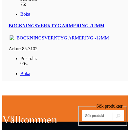
75:-
Boka
BOCKNINGSVERKTYG ARMERING -12MM
Art.nr: 85-3102
Pris från:
99:-
Boka
Sök produkter
Välkommen