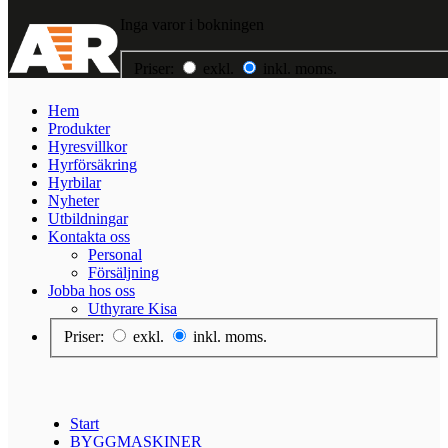
Inga varor i bokningen
Priser:
exkl.
inkl. moms.
Hem
Hem
Produkter
Produkter
Hyresvillkor
Hyresvillkor
Hyrförsäkring
Hyrförsäkring
Hyrbilar
Hyrbilar
Nyheter
Nyheter
Utbildningar
Utbildningar
Kontakta oss
Kontakta oss
Personal
Jobba hos oss
Försäljning
Jobba hos oss
Uthyrare Kisa
Priser:
exkl.
inkl. moms.
Start
BYGGMASKINER