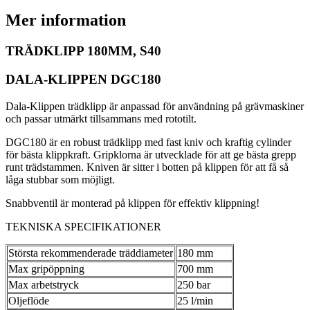
Mer information
TRÄDKLIPP 180MM, S40
DALA-KLIPPEN DGC180
Dala-Klippen trädklipp är anpassad för användning på grävmaskiner
och passar utmärkt tillsammans med rototilt.
DGC180 är en robust trädklipp med fast kniv och kraftig cylinder
för bästa klippkraft. Gripklorna är utvecklade för att ge bästa grepp
runt trädstammen. Kniven är sitter i botten på klippen för att få så
låga stubbar som möjligt.
Snabbventil är monterad på klippen för effektiv klippning!
TEKNISKA SPECIFIKATIONER
Största rekommenderade träddiameter
180 mm
Max gripöppning
700 mm
Max arbetstryck
250 bar
Oljeflöde
25 l/min