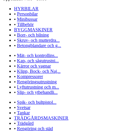
HYRBILAR
•
Personbilar
•
Minibussar
•
Tillbehör
BYGGMASKINER
•
Borr- och bilning
•
Skruv- och mutterdra...
•
Betongblandare och g...
•
Mät- och kontrollins...
•
Kap- och sågutrustni...
•
Kärror och vagnar
•
Klipp, Bock- och Naj...
•
Kompressorer
•
Rengöringsutrustning
•
Lyftutrustning och m...
•
Slip- och ytbehandli...
•
Spik- och bultpistol...
•
Svetsar
•
Tankar
TRÄDGÅRDSMASKINER
•
Trädgård
•
Rengöring och städ