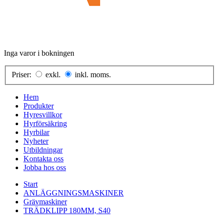
Inga varor i bokningen
Priser:
exkl.
inkl. moms.
Hem
Produkter
Hyresvillkor
Hyrförsäkring
Hyrbilar
Nyheter
Utbildningar
Kontakta oss
Jobba hos oss
Start
ANLÄGGNINGSMASKINER
Grävmaskiner
TRÄDKLIPP 180MM, S40