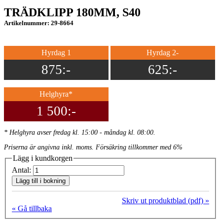
TRÄDKLIPP 180MM, S40
Artikelnummer: 29-8664
Hyrdag 1
Hyrdag 2-
875:-
625:-
Helghyra*
1 500:-
* Helghyra avser fredag kl. 15:00 - måndag kl. 08:00.
Priserna är angivna inkl. moms. Försäkring tillkommer med 6%
Lägg i kundkorgen
Antal:
Lägg till i bokning
Skriv ut produktblad (pdf) »
« Gå tillbaka