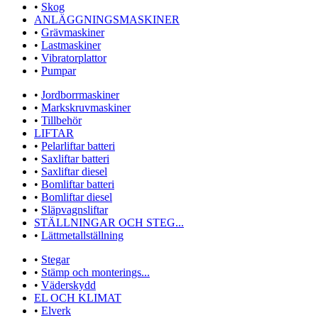
•
Skog
ANLÄGGNINGSMASKINER
•
Grävmaskiner
•
Lastmaskiner
•
Vibratorplattor
•
Pumpar
•
Jordborrmaskiner
•
Markskruvmaskiner
•
Tillbehör
LIFTAR
•
Pelarliftar batteri
•
Saxliftar batteri
•
Saxliftar diesel
•
Bomliftar batteri
•
Bomliftar diesel
•
Släpvagnsliftar
STÄLLNINGAR OCH STEG...
•
Lättmetallställning
•
Stegar
•
Stämp och monterings...
•
Väderskydd
EL OCH KLIMAT
•
Elverk