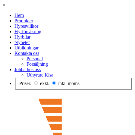
×
Hem
Produkter
Hyresvillkor
Hyrförsäkring
Hyrbilar
Nyheter
Utbildningar
Kontakta oss
Personal
Försäljning
Jobba hos oss
Uthyrare Kisa
Priser:
exkl.
inkl. moms.